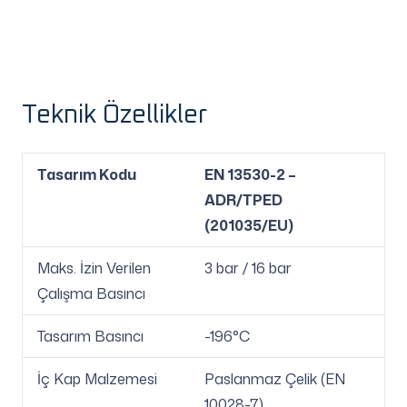
Teknik Özellikler
Tasarım Kodu
EN 13530-2 –
ADR/TPED
(201035/EU)
Maks. İzin Verilen
3 bar / 16 bar
Çalışma Basıncı
Tasarım Basıncı
-196°C
İç Kap Malzemesi
Paslanmaz Çelik (EN
10028-7)