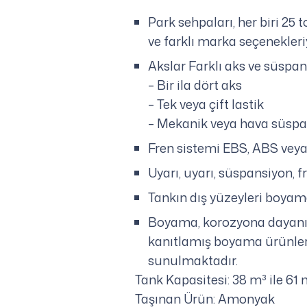
Park sehpaları, her biri 25 
ve farklı marka seçenekler
Akslar Farklı aks ve süspans
– Bir ila dört aks
– Tek veya çift lastik
– Mekanik veya hava süspa
Fren sistemi EBS, ABS veya 
Uyarı, uyarı, süspansiyon,
Tankın dış yüzeyleri boyam
Boyama, korozyona dayanıklı
kanıtlamış boyama ürünleri k
sunulmaktadır.
Tank Kapasitesi: 38 m³ ile 61
Taşınan Ürün: Amonyak