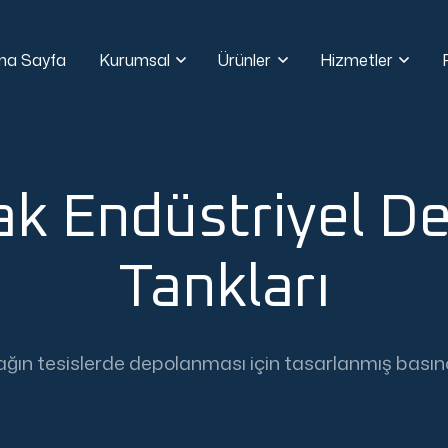
na Sayfa
Kurumsal
Ürünler
Hizmetler
k Endüstriyel D
Tankları
ğın tesislerde depolanması için tasarlanmış basınçl