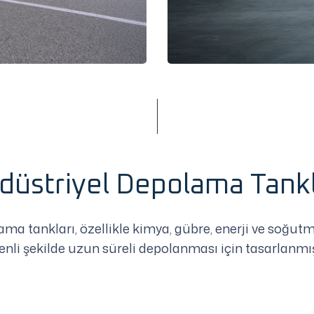
düstriyel Depolama Tankl
a tankları, özellikle kimya, gübre, enerji ve soğutma
nli şekilde uzun süreli depolanması için tasarlanmış 