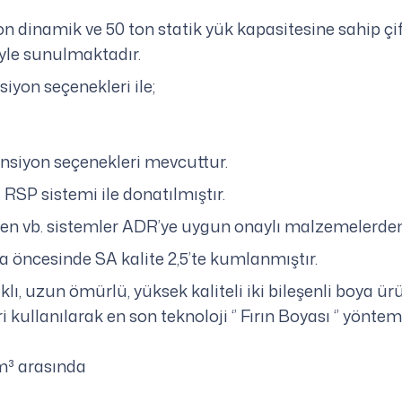
ton dinamik ve 50 ton statik yük kapasitesine sahip çift
iyle sunulmaktadır.
iyon seçenekleri ile;
nsiyon seçenekleri mevcuttur.
RSP sistemi ile donatılmıştır.
 fren vb. sistemler ADR’ye uygun onaylı malzemelerde
a öncesinde SA kalite 2,5’te kumlanmıştır.
, uzun ömürlü, yüksek kaliteli iki bileşenli boya ürün
ullanılarak en son teknoloji ‘’ Fırın Boyası ‘’ yöntemi
 m³ arasında