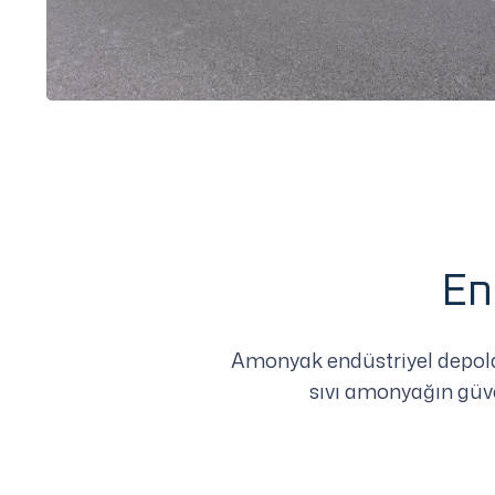
En
Amonyak endüstriyel depolam
sıvı amonyağın güve