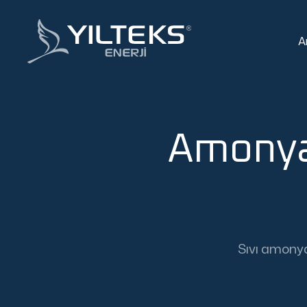
A
Amonya
Sıvı amonya