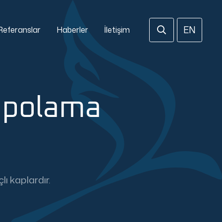
EN
Referanslar
Haberler
İletişim
epolama
ı kaplardır.